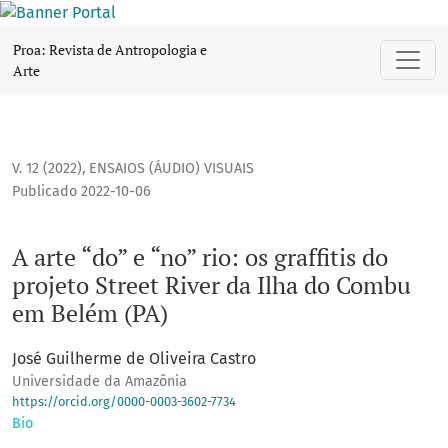
A arte “do” e “no” rio: os graffitis do projeto Street River 
Proa: Revista de Antropologia e
Arte
V. 12 (2022)
,
ENSAIOS (ÁUDIO) VISUAIS
Publicado 2022-10-06
A arte “do” e “no” rio: os graffitis do
projeto Street River da Ilha do Combu
em Belém (PA)
José Guilherme de Oliveira Castro
Universidade da Amazônia
https://orcid.org/0000-0003-3602-7734
Bio