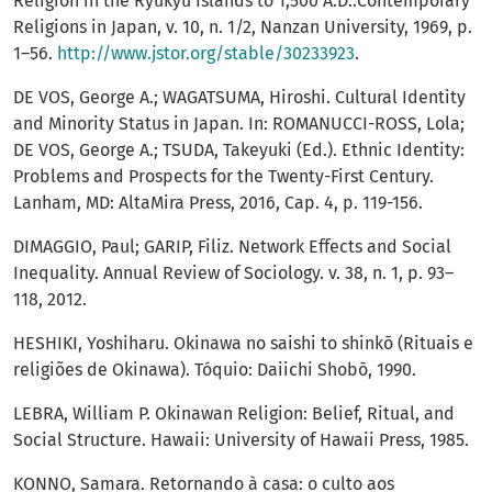
Religion in the Ryūkyū Islands to 1,500 A.D..Contemporary
Religions in Japan, v. 10, n. 1/2, Nanzan University, 1969, p.
1–56.
http://www.jstor.org/stable/30233923
.
DE VOS, George A.; WAGATSUMA, Hiroshi. Cultural Identity
and Minority Status in Japan. In: ROMANUCCI-ROSS, Lola;
DE VOS, George A.; TSUDA, Takeyuki (Ed.). Ethnic Identity:
Problems and Prospects for the Twenty-First Century.
Lanham, MD: AltaMira Press, 2016, Cap. 4, p. 119-156.
DIMAGGIO, Paul; GARIP, Filiz. Network Effects and Social
Inequality. Annual Review of Sociology. v. 38, n. 1, p. 93–
118, 2012.
HESHIKI, Yoshiharu. Okinawa no saishi to shinkō (Rituais e
religiões de Okinawa). Tóquio: Daiichi Shobō, 1990.
LEBRA, William P. Okinawan Religion: Belief, Ritual, and
Social Structure. Hawaii: University of Hawaii Press, 1985.
KONNO, Samara. Retornando à casa: o culto aos