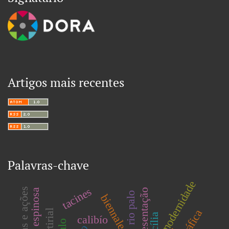
Artigos mais recentes
Palavras-chave
modernidade
tacines
batalhas e ações
representação
rio palo
calibío
.