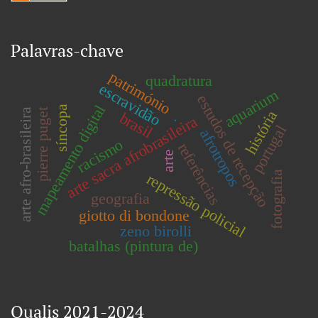
Palavras-chave
património
quadratura
escravidão
aquarium
estudos de recepção
mapeamento digital
síncopa
pierre puget
arte afro-brasileira
história
.
brasil
arte sacra afrobrasileira
portugal
afrotropos
racismo
referências
arte
fotografia
repressão policial
geografia
giotto di bondone
zeno birolli
batalhas (pintura de)
Qualis 2021-2024