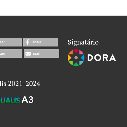
Signatário
eet
share
are
mail
lis 2021-2024