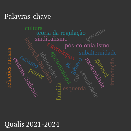
Palavras-chave
cultura
governo
teoria da regulação
sindicalismo
imigração brasileira
estereótipos
pós-colonialismo
relações raciais
subalternidade
epistemologia
identidades
racismo
centrais sindicais
modernidade
gênero
gramsci
introdução
pt
prazer
sexualidade
cut
família
esquerda
Qualis 2021-2024