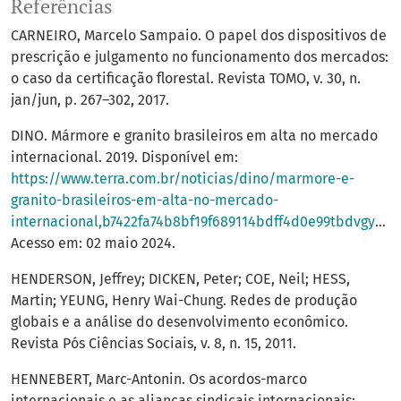
Referências
CARNEIRO, Marcelo Sampaio. O papel dos dispositivos de
prescrição e julgamento no funcionamento dos mercados:
o caso da certificação florestal. Revista TOMO, v. 30, n.
jan/jun, p. 267–302, 2017.
DINO. Mármore e granito brasileiros em alta no mercado
internacional. 2019. Disponível em:
https://www.terra.com.br/noticias/dino/marmore-e-
granito-brasileiros-em-alta-no-mercado-
internacional,b7422fa74b8bf19f689114bdff4d0e99tbdvgy6a.html
Acesso em: 02 maio 2024.
HENDERSON, Jeffrey; DICKEN, Peter; COE, Neil; HESS,
Martin; YEUNG, Henry Wai-Chung. Redes de produção
globais e a análise do desenvolvimento econômico.
Revista Pós Ciências Sociais, v. 8, n. 15, 2011.
HENNEBERT, Marc-Antonin. Os acordos-marco
internacionais e as alianças sindicais internacionais: