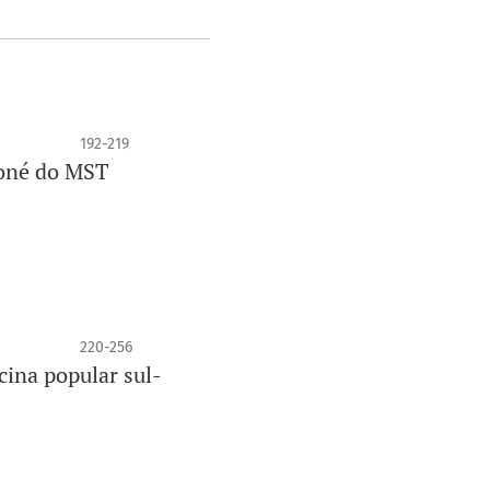
192-219
boné do MST
220-256
cina popular sul-