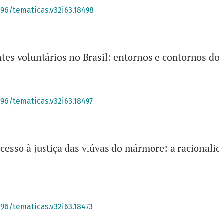
396/tematicas.v32i63.18498
tes voluntários no Brasil: entornos e contornos 
396/tematicas.v32i63.18497
acesso à justiça das viúvas do mármore: a racionali
s
396/tematicas.v32i63.18473