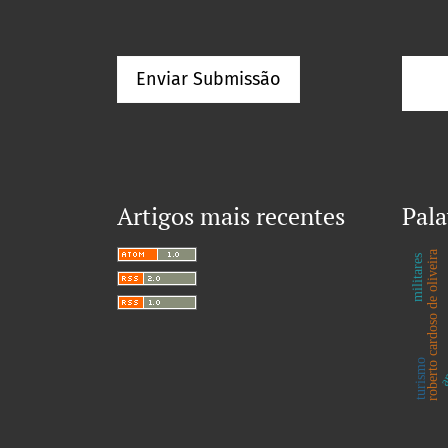
Enviar Submissão
Artigos mais recentes
Pala
roberto cardoso de oliveira
militares
s
an
turismo