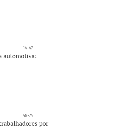
14-47
a automotiva:
48-74
 trabalhadores por