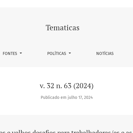
ovos e velhos desafios para trabalhadoras/es e as Ciências Soci
Tematicas
FONTES
POLÍTICAS
NOTÍCIAS
v. 32 n. 63 (2024)
Publicado em julho 17, 2024
s e velhos desafios para trabalhadoras/es e as