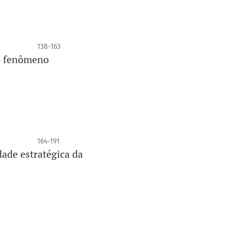
138-163
do fenômeno
164-191
dade estratégica da