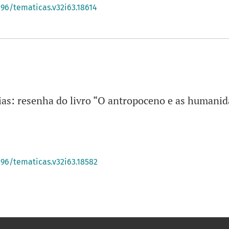
396/tematicas.v32i63.18614
as: resenha do livro “O antropoceno e as humanida
396/tematicas.v32i63.18582