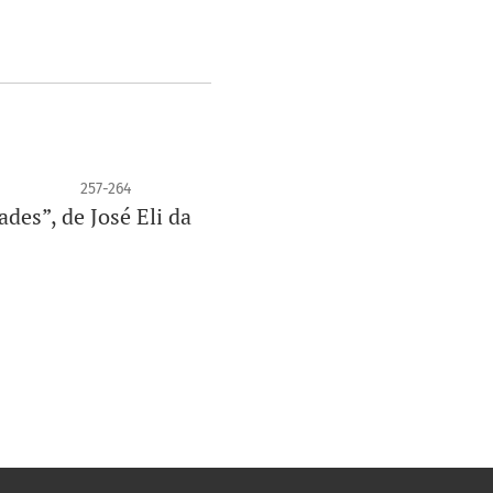
257-264
des”, de José Eli da