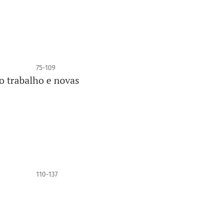
75-109
o trabalho e novas
110-137