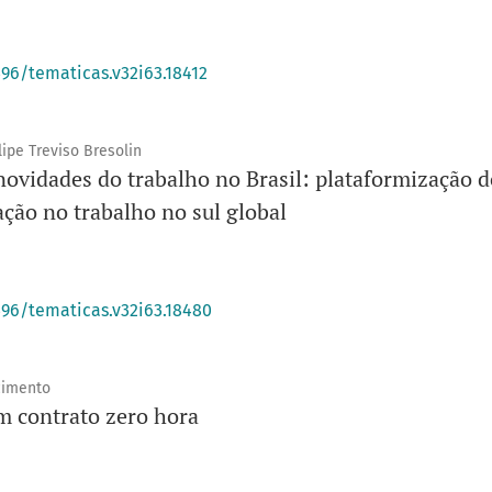
396/tematicas.v32i63.18412
ipe Treviso Bresolin
ovidades do trabalho no Brasil: plataformização d
ação no trabalho no sul global
396/tematicas.v32i63.18480
cimento
m contrato zero hora