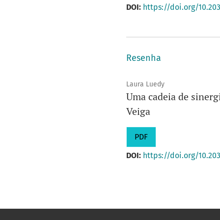
DOI:
https://doi.org/10.20
Resenha
Laura Luedy
Uma cadeia de sinergi
Veiga
PDF
DOI:
https://doi.org/10.20