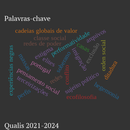
Palavras-chave
cadeias globais de valor
arquivos
performatividade
classe social
orden social
redes de poder
casas
exclusão
estigma
experiências negras
imigração
soberano
massas
elites
portugal
ditadura
conflito
pensamento social
sujeito politico
redes
terceirizações
hegemonia
perfis
ecofilosofia
Qualis 2021-2024