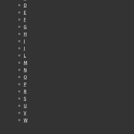
D
E
F
G
H
I
J
L
M
N
O
P
R
S
U
V
W