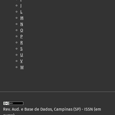
J
L
M
N
O
P
R
S
U
V
W
Rev. Aud. e Base de Dados, Campinas (SP) - ISSN (em