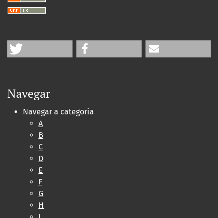
Navegar
Navegar a categoria
A
B
C
D
E
F
G
H
I