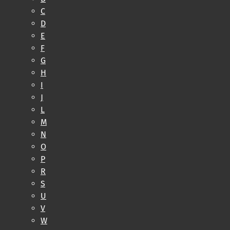
C
D
E
F
G
H
I
J
L
M
N
O
P
R
S
U
V
W