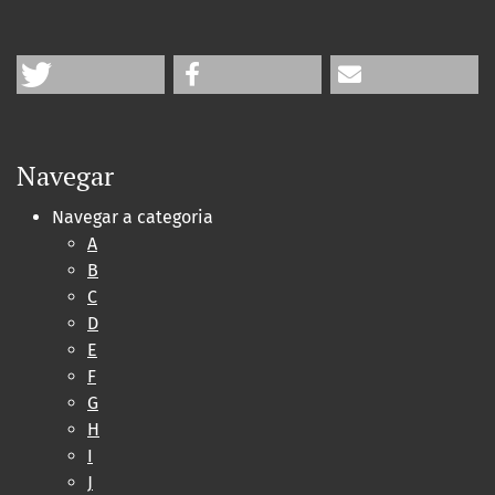
Navegar
Navegar a categoria
A
B
C
D
E
F
G
H
I
J