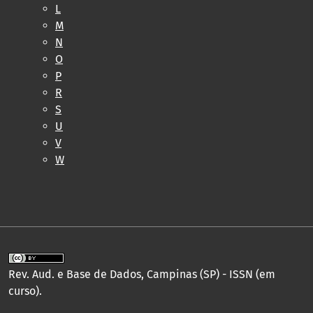
L
M
N
O
P
R
S
U
V
W
Rev. Aud. e Base de Dados, Campinas (SP) - ISSN (em
curso).