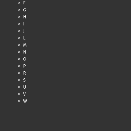
F
G
H
I
J
L
M
N
O
P
R
S
U
V
W