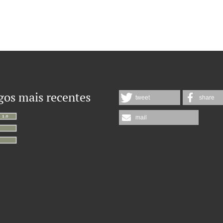
gos mais recentes
tweet
share
mail