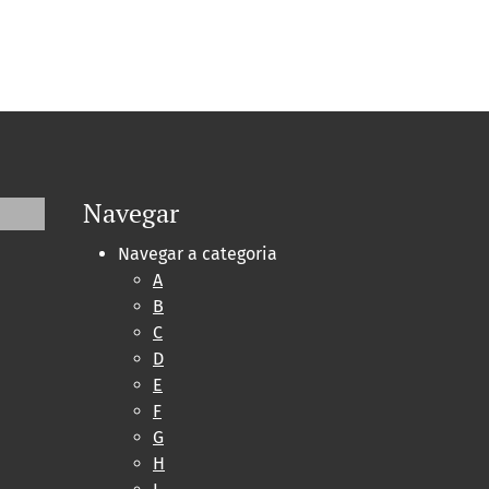
Navegar
Navegar a categoria
A
B
C
D
E
F
G
H