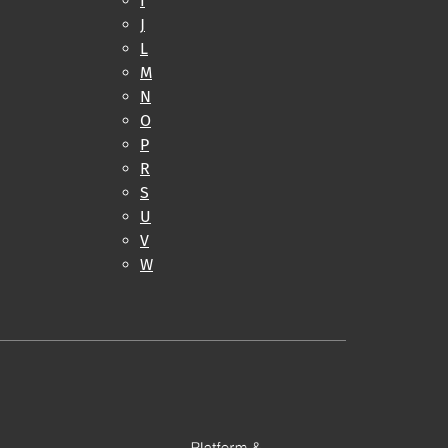
I
J
L
M
N
O
P
R
S
U
V
W