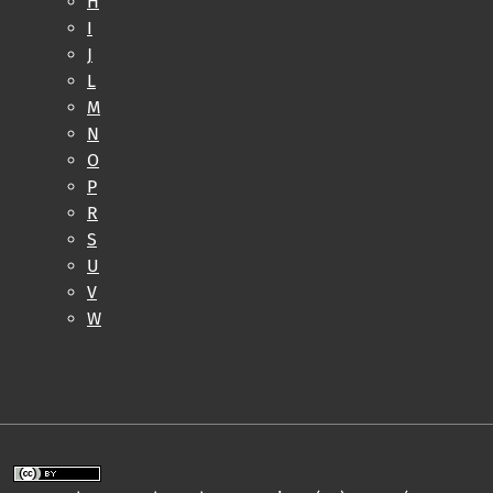
H
I
J
L
M
N
O
P
R
S
U
V
W