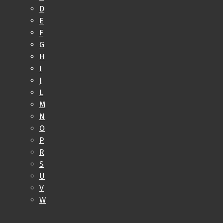
D
E
F
G
H
I
J
L
M
N
O
P
R
S
U
V
W