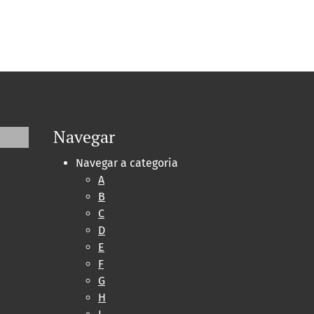
Navegar
Navegar a categoria
A
B
C
D
E
F
G
H