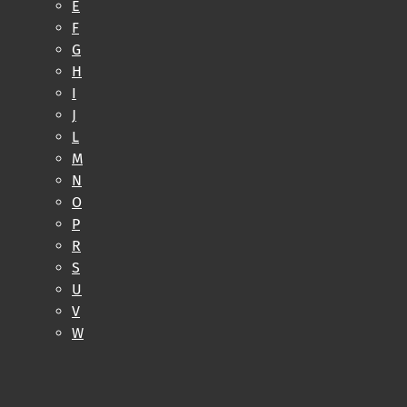
E
F
G
H
I
J
L
M
N
O
P
R
S
U
V
W