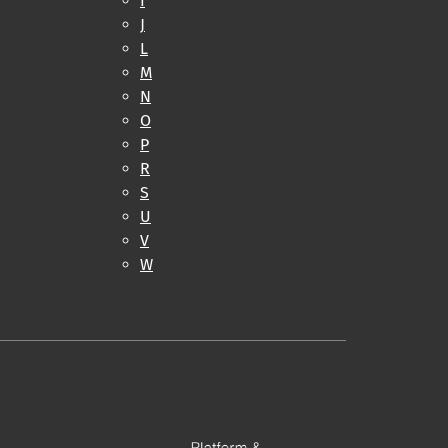
I
J
L
M
N
O
P
R
S
U
V
W