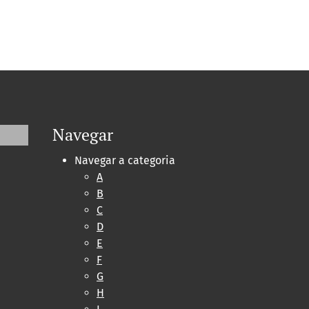
Navegar
Navegar a categoria
A
B
C
D
E
F
G
H