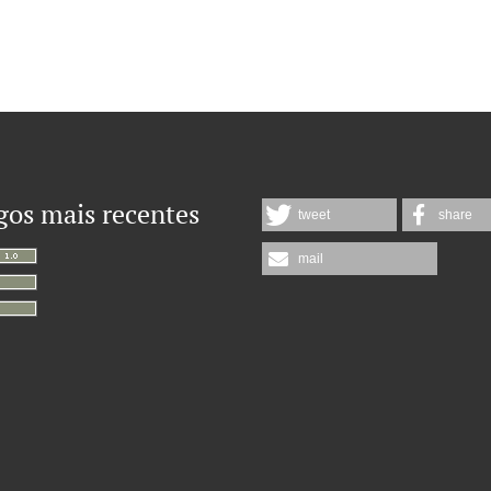
gos mais recentes
tweet
share
mail