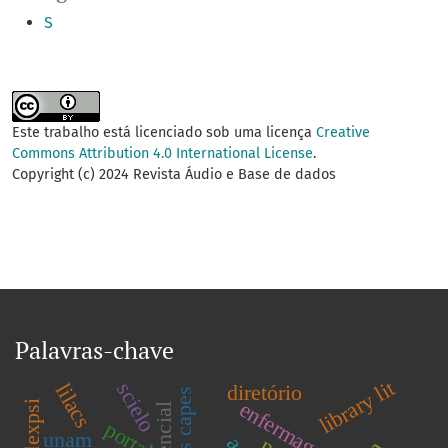
S
Este trabalho está licenciado sob uma licença
Creative
Commons Attribution 4.0 International License
.
Copyright (c) 2024 Revista Áudio e Base de dados
Palavras-chave
library lit
scielo
lilacs
diretório
enfermagem
indexpsi
portal
unam