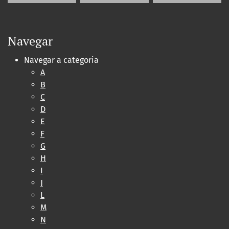
Navegar
Navegar a categoria
A
B
C
D
E
F
G
H
I
J
L
M
N