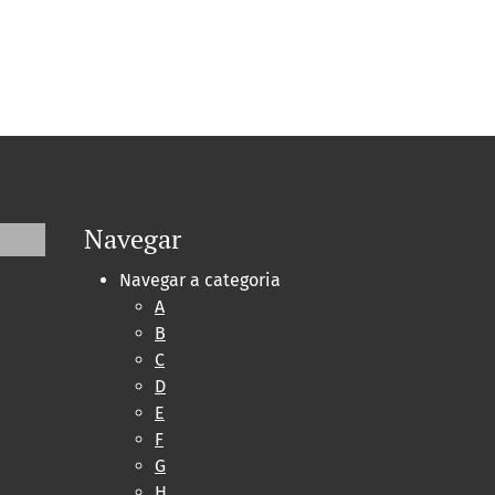
Navegar
Navegar a categoria
A
B
C
D
E
F
G
H