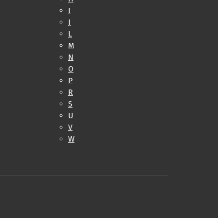
I
J
L
M
N
O
P
R
S
U
V
W