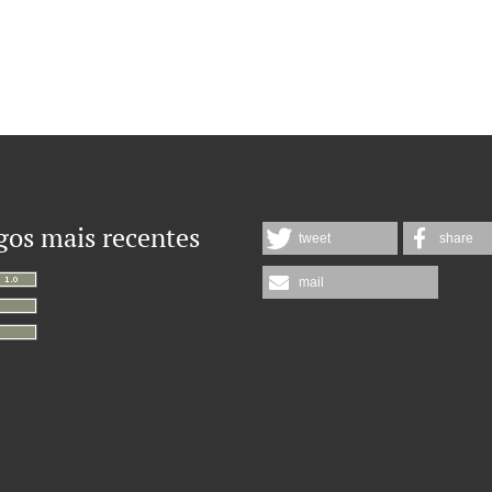
gos mais recentes
tweet
share
mail