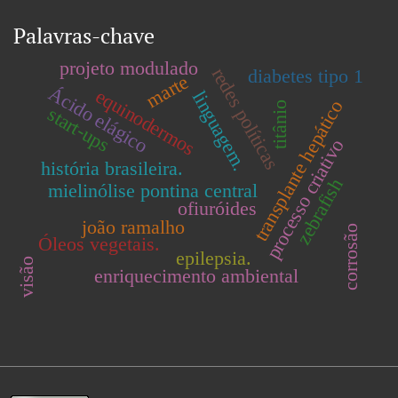
Palavras-chave
projeto modulado
redes políticas
diabetes tipo 1
marte
Ácido elágico
equinodermos
linguagem.
transplante hepático
titânio
start-ups
processo criativo
história brasileira.
zebrafish
mielinólise pontina central
ofiuróides
joão ramalho
corrosão
Óleos vegetais.
epilepsia.
visão
enriquecimento ambiental