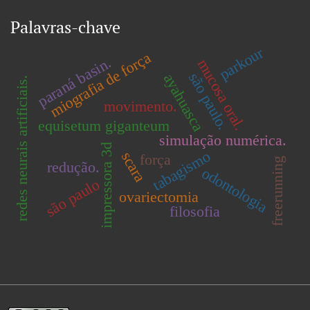
Palavras-chave
parkour
miografia de força
paraná basin.
mucosa oral.
são paulo.
ayahuasca
redes neurais artificiais.
movimento.
equisetum giganteum
simulação numérica.
impressora 3d
tabagismo
scara
força
freerunning
redução.
odontologia
são paulo
ovariectomia
filosofia