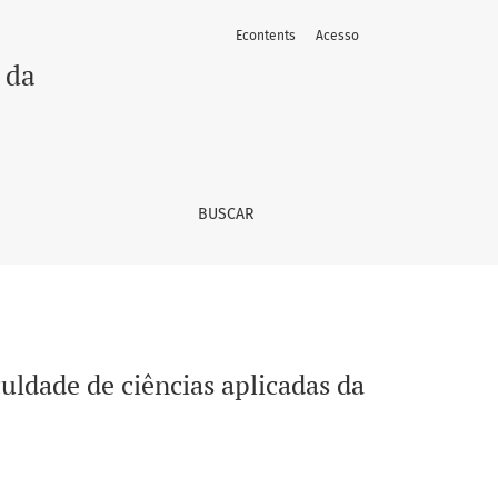
Econtents
Acesso
 da Unicamp
 da
BUSCAR
culdade de ciências aplicadas da