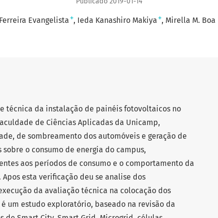
Publicado 2019-01-14
+
+
 Ferreira Evangelista
Ieda Kanashiro Makiya
Mirella M. Boa
de técnica da instalação de painéis fotovoltaicos no
aculdade de Ciências Aplicadas da Unicamp,
dade, de sombreamento dos automóveis e geração de
s sobre o consumo de energia do campus,
rentes aos períodos de consumo e o comportamento da
pos esta verificação deu se analise dos
execução da avaliação técnica na colocação dos
 é um estudo exploratório, baseado na revisão da
s de Smart City, Smart Grid, Microgrid, células