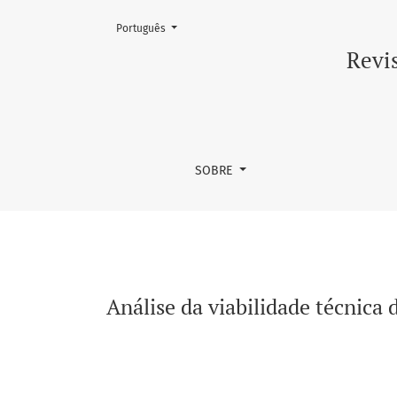
Mudar o idioma. O atual é:
Português
Análise da viabilidade técnica da instalação
Revis
SOBRE
Análise da viabilidade técnica 