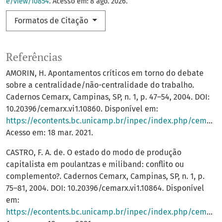
e/view/10854
. Acesso em: 8 ago. 2026.
Formatos de Citação
Referências
AMORIN, H. Apontamentos críticos em torno do debate
sobre a centralidade/não-centralidade do trabalho.
Cadernos Cemarx, Campinas, SP, n. 1, p. 47–54, 2004. DOI:
10.20396/cemarx.vi1.10860. Disponível em:
https://econtents.bc.unicamp.br/inpec/index.php/cemarx/article/view/10860
Acesso em: 18 mar. 2021.
CASTRO, F. A. de. O estado do modo de produção
capitalista em poulantzas e miliband: conflito ou
complemento?. Cadernos Cemarx, Campinas, SP, n. 1, p.
75–81, 2004. DOI: 10.20396/cemarx.vi1.10864. Disponível
em:
https://econtents.bc.unicamp.br/inpec/index.php/cemarx/article/view/10864