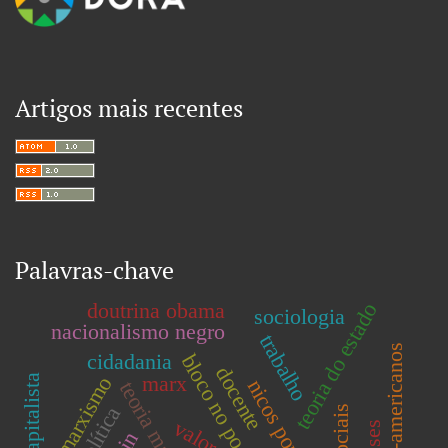
Artigos mais recentes
Palavras-chave
doutrina obama
teoria do estado
sociologia
nacionalismo negro
trabalho
afro-americanos
cidadania
bloco no poder
docente
marx
marxismo
nicos poulantzas
teoria marxista
valor