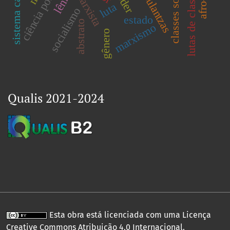
sistema capitalista
ciência política
classes sociais
lutas de classes
lênin
luta
socialismo
estado
abstrato
marxismo
gênero
Qualis 2021-2024
Esta obra está licenciada com uma Licença
Creative Commons Atribuição 4.0 Internacional
.