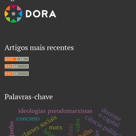
Artigos mais recentes
Palavras-chave
docente
ideologias pseudomarxistas
o capital
classes sociais
ciência política
concreto
valor
marx
lênin
trabalho