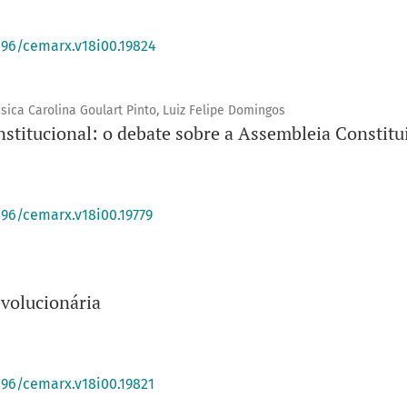
396/cemarx.v18i00.19824
ssica Carolina Goulart Pinto, Luiz Felipe Domingos
onstitucional: o debate sobre a Assembleia Constitu
396/cemarx.v18i00.19779
evolucionária
396/cemarx.v18i00.19821