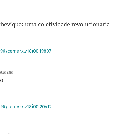
chevique: uma coletividade revolucionária
396/cemarx.v18i00.19807
Lazagna
ão
396/cemarx.v18i00.20412