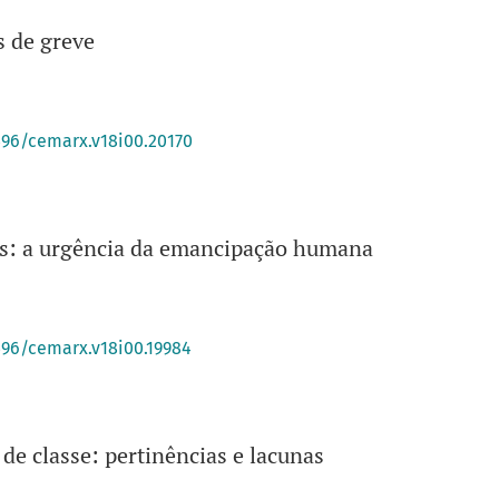
s de greve
396/cemarx.v18i00.20170
s: a urgência da emancipação humana
396/cemarx.v18i00.19984
 de classe: pertinências e lacunas