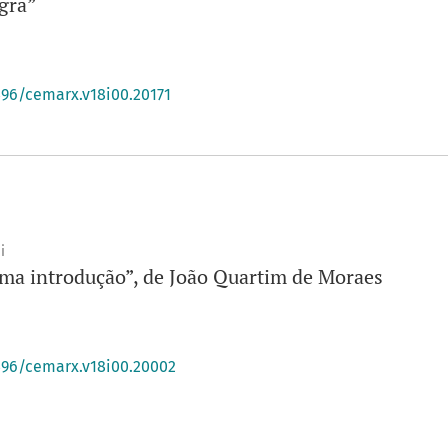
gra”
396/cemarx.v18i00.20171
i
ma introdução”, de João Quartim de Moraes
0396/cemarx.v18i00.20002