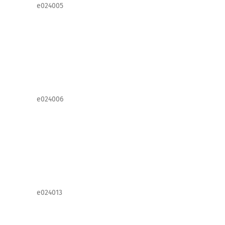
e024005
e024006
e024013