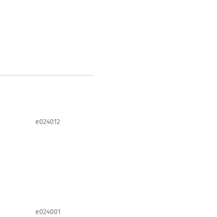
e024012
e024001