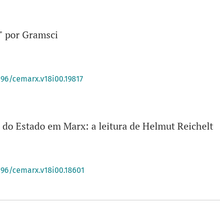
" por Gramsci
396/cemarx.v18i00.19817
 do Estado em Marx: a leitura de Helmut Reichelt
396/cemarx.v18i00.18601