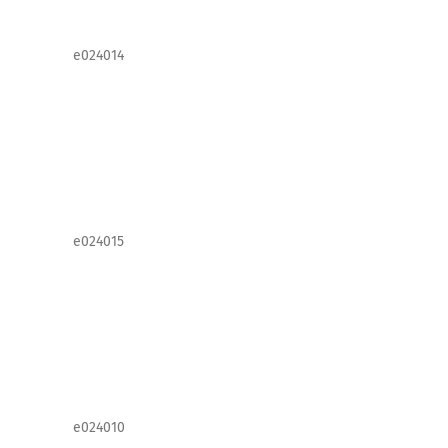
e024014
e024015
e024010