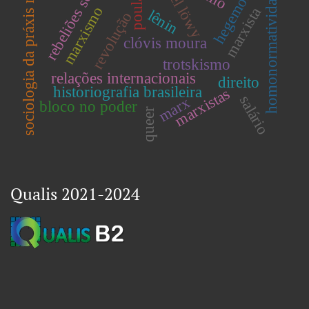
rebeliões sociais
sociologia da práxis negra
hegemonia
homonormatividade
marxismo
marxista
lênin
revolução
clóvis moura
trotskismo
relações internacionais
direito
historiografia brasileira
marxistas
salário
marx
bloco no poder
queer
Qualis 2021-2024