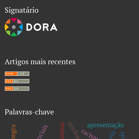
Signatário
Artigos mais recentes
Palavras-chave
michael löwy
apresentação
poulantzas
racismo