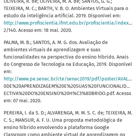
OLIVEIRA, R. de; OLIVEIRA, M. A. de; SANTOS, G. G.;
TEIXEIRA, M. C.; BARTH, V. B. O. Ambientes Virtuais para o
estudo da inteligência artificial. 2019. Disponível em:
http://www.profiscientia.ifmt.edu.br/profiscientia/index.php/profiscientia/article/download/24
2/140. Acesso em: 18 mai. 2020.
PALMA, M. B.; SANTOS, A. M. G. dos. Avaliação de
ambientes virtuais de aprendizagem e suas
funcionalidades na perspectiva do ensino híbrido. Anais
do Congresso de Tecnologia na Educação, 2019. Disponível
em:
http://www.pe.senac.br/cte/senac2019/pdf/poster/AVALIA%C3%87%C3%83O%20DE%20AMBIENTES%20VIRTUAIS%2
0DE%20APRENDIZAGEM%20E%20SUAS%20FUNCIONALIDADE
ECTIVA%20DO%20ENSINO%20H%C3%8DBRIDO.pdf. Acesso
em: 07 mai. 2020.
PEREIRA, I. da S. D.; ALVARENGA, M. M. S. C. de; TEIXEIRA, M.
C. S.; MANSUR, A. F. U. Uma proposta metodológica de
ensino híbrido envolvendo a plataforma Google
Classroom como ambiente virtual de aprendizagem no