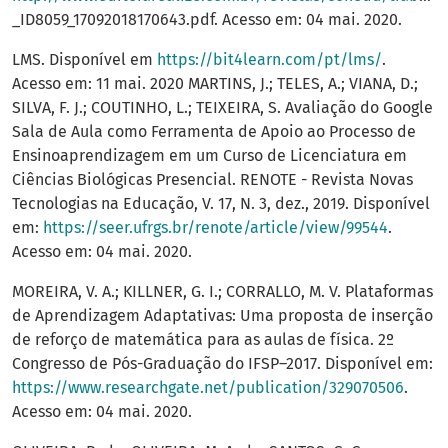
_ID8059_17092018170643.pdf. Acesso em: 04 mai. 2020.
LMS. Disponível em
https://bit4learn.com/pt/lms/
.
Acesso em: 11 mai. 2020 MARTINS, J.; TELES, A.; VIANA, D.;
SILVA, F. J.; COUTINHO, L.; TEIXEIRA, S. Avaliação do Google
Sala de Aula como Ferramenta de Apoio ao Processo de
Ensinoaprendizagem em um Curso de Licenciatura em
Ciências Biológicas Presencial. RENOTE - Revista Novas
Tecnologias na Educação, V. 17, N. 3, dez., 2019. Disponível
em:
https://seer.ufrgs.br/renote/article/view/99544
.
Acesso em: 04 mai. 2020.
MOREIRA, V. A.; KILLNER, G. I.; CORRALLO, M. V. Plataformas
de Aprendizagem Adaptativas: Uma proposta de inserção
de reforço de matemática para as aulas de física. 2º
Congresso de Pós-Graduação do IFSP–2017. Disponível em:
https://www.researchgate.net/publication/329070506
.
Acesso em: 04 mai. 2020.