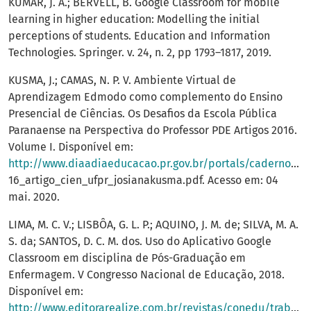
KUMAR, J. A.; BERVELL, B. Google Classroom for mobile
learning in higher education: Modelling the initial
perceptions of students. Education and Information
Technologies. Springer. v. 24, n. 2, pp 1793–1817, 2019.
KUSMA, J.; CAMAS, N. P. V. Ambiente Virtual de
Aprendizagem Edmodo como complemento do Ensino
Presencial de Ciências. Os Desafios da Escola Pública
Paranaense na Perspectiva do Professor PDE Artigos 2016.
Volume I. Disponível em:
http://www.diaadiaeducacao.pr.gov.br/portals/cadernospde/pdebusca/producoes_pde/2016/20
16_artigo_cien_ufpr_josianakusma.pdf. Acesso em: 04
mai. 2020.
LIMA, M. C. V.; LISBÔA, G. L. P.; AQUINO, J. M. de; SILVA, M. A.
S. da; SANTOS, D. C. M. dos. Uso do Aplicativo Google
Classroom em disciplina de Pós-Graduação em
Enfermagem. V Congresso Nacional de Educação, 2018.
Disponível em:
http://www.editorarealize.com.br/revistas/conedu/trabalhos/TRABALHO_EV117_MD1_SA2