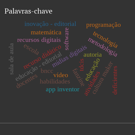
Palavras-chave
inovação - editorial
programação
software
matemática
tecnologia
metodologia
recursos digitais
escola
recurso didático
mídias digitais
sala de aula
educação - editorial
autoria
educação
tdcis
cultura maker
deficientes
fanzine
bncc
atividades
vídeo
docentes
habilidades
app inventor