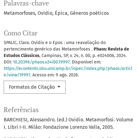
Palavras-chave
Metamorfoses
Ovídio
Épica
Gêneros poéticos
Como Citar
SPALIC, Clara. Ovídio e o Epos : uma reavaliação do
pertencimento genérico das Metamorfoses .
Phaos: Revista de
Estudos Clássicos
, Campinas, SP, v. 24, n. 00, p. e024006, 2024.
DOI:
10.20396/phaos.v24i00.19997
. Disponível em:
https://econtents.sbu.unicamp.br/inpec/index.php/phaos/articl
e/view/19997
. Acesso em: 9 ago. 2026.
Formatos de Citação
Referências
BARCHIESI, Alessandro. (ed.) Ovidio. Metamorfosi. Volume
I. Libri I-II. Milão: Fondazione Lorenzo Valla, 2005.