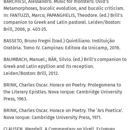
BARCHIESI, Alessandro. Music for monsters: Ovid’s
Metamorphoses, bucolic evolution, and bucolic criticism.
In: FANTUZZI, Marco; PAPANGHELIS, Theodore. (ed.) Brill’s
companion to Greek and Latin pastoral. Leiden/Boston:
Brill, 2006, p. 403-25.
BASSETO, Bruno Fregni (trad.) Quintiliano. Instituição
Oratória. Tomo IV. Campinas: Editora da Unicamp, 2016.
BAUMBACH, Manuel.; BÄR, Silvio. (ed.) Brill’s companion to
Greek and Latin epyllion and its reception.
Leiden/Boston: Brill, 2012.
BRINK, Charles Oscar. Horace on Poetry. Prolegomena to
the Literary Epistles. Nova Iorque: Cambridge University
Press, 1963.
BRINK, Charles Oscar. Horace on Poetry. The ‘Ars Poetica’.
Nova Iorque: Cambridge University Press, 1971.
CLAUSEN, Wendell. A Commentary on Virgil, Eclogues.