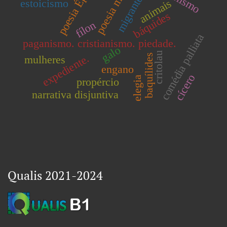
poesia mélica
poesia Épica
migrantes
animais
estoicismo
báquides
fílon
comédia palliata
paganismo. cristianismo. piedade.
galo
critolau
expediente.
baquílides
mulheres
engano
cícero
elegia
propércio
narrativa disjuntiva
Qualis 2021-2024