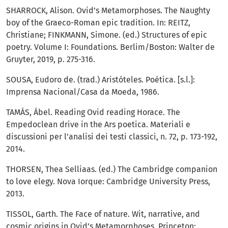
SHARROCK, Alison. Ovid’s Metamorphoses. The Naughty
boy of the Graeco-Roman epic tradition. In: REITZ,
Christiane; FINKMANN, Simone. (ed.) Structures of epic
poetry. Volume I: Foundations. Berlim/Boston: Walter de
Gruyter, 2019, p. 275-316.
SOUSA, Eudoro de. (trad.) Aristóteles. Poética. [s.l.]:
Imprensa Nacional/Casa da Moeda, 1986.
TAMÁS, Ábel. Reading Ovid reading Horace. The
Empedoclean drive in the Ars poetica. Materiali e
discussioni per l’analisi dei testi classici, n. 72, p. 173-192,
2014.
THORSEN, Thea Selliaas. (ed.) The Cambridge companion
to love elegy. Nova Iorque: Cambridge University Press,
2013.
TISSOL, Garth. The Face of nature. Wit, narrative, and
cosmic origins in Ovid’s Metamorphoses. Princeton: