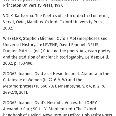
Princeton University Press, 1997.
VOLK, Katharina. The Poetics of Latin didactic: Lucretius,
Vergil, Ovid, Manilius. Oxford: Oxford University Press,
2002.
WHEELER, Stephen Michael. Ovid’s Metamorphoses and
Universal History. In: LEVENE, David Samuel; NELIS,
Damien Patrick. (ed.) Clio and the poets. Augustan poetry
and the tradition of ancient historiography. Leiden: Brill,
2002, p. 163-190.
ZIOGAS, Ioannis. Ovid as a Hesiodic poet. Atalanta in the
Catalogue of Women (fr. 72-6 M-W) and the
Metamorphoses (10.560-707). Mnemosyne, v. 64, n. 2, p.
249-270, 2011.
ZIOGAS, Ioannis. Ovid’s Hesiodic Voices. In: LONEY,
Alexander Carl; SCULLY, Stephen. (ed.) The Oxford
handbook of Hesiod. Nova Iorque: Oxford University Press,