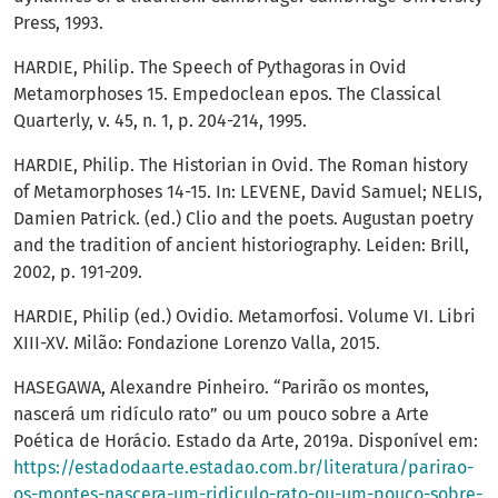
Press, 1993.
HARDIE, Philip. The Speech of Pythagoras in Ovid
Metamorphoses 15. Empedoclean epos. The Classical
Quarterly, v. 45, n. 1, p. 204-214, 1995.
HARDIE, Philip. The Historian in Ovid. The Roman history
of Metamorphoses 14-15. In: LEVENE, David Samuel; NELIS,
Damien Patrick. (ed.) Clio and the poets. Augustan poetry
and the tradition of ancient historiography. Leiden: Brill,
2002, p. 191-209.
HARDIE, Philip (ed.) Ovidio. Metamorfosi. Volume VI. Libri
XIII-XV. Milão: Fondazione Lorenzo Valla, 2015.
HASEGAWA, Alexandre Pinheiro. “Parirão os montes,
nascerá um ridículo rato” ou um pouco sobre a Arte
Poética de Horácio. Estado da Arte, 2019a. Disponível em:
https://estadodaarte.estadao.com.br/literatura/parirao-
os-montes-nascera-um-ridiculo-rato-ou-um-pouco-sobre-