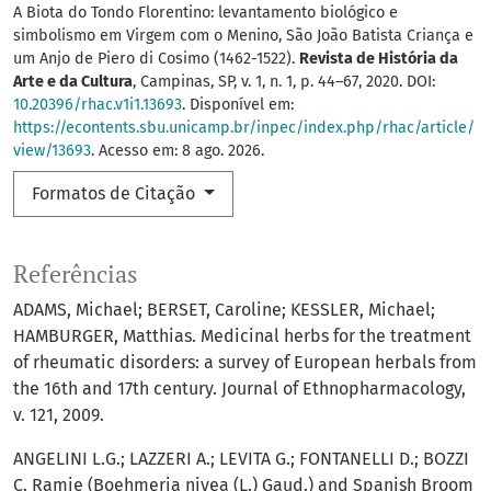
A Biota do Tondo Florentino: levantamento biológico e
simbolismo em Virgem com o Menino, São João Batista Criança e
um Anjo de Piero di Cosimo (1462-1522).
Revista de História da
Arte e da Cultura
, Campinas, SP, v. 1, n. 1, p. 44–67, 2020. DOI:
10.20396/rhac.v1i1.13693
. Disponível em:
https://econtents.sbu.unicamp.br/inpec/index.php/rhac/article/
view/13693
. Acesso em: 8 ago. 2026.
Formatos de Citação
Referências
ADAMS, Michael; BERSET, Caroline; KESSLER, Michael;
HAMBURGER, Matthias. Medicinal herbs for the treatment
of rheumatic disorders: a survey of European herbals from
the 16th and 17th century. Journal of Ethnopharmacology,
v. 121, 2009.
ANGELINI L.G.; LAZZERI A.; LEVITA G.; FONTANELLI D.; BOZZI
C. Ramie (Boehmeria nivea (L.) Gaud.) and Spanish Broom