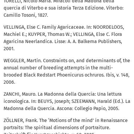
TORELLI, Nicolo Maria. Miracoli della Madona della
quercia di Viterbo e sua istoria Terza Edizione. Viterbo:
Camillo Tosoni, 1827.
VELLINGA, Else C. Family Agaricaceae. In: NOORDELOOS,
Machiel E.; KUYPER, Thomas W.; VELLINGA, Else C. Flora
Agaricina Neerlandica. Lisse: A. A. Balkema Publishers,
2001.
WEGGLER, Martin. Constraints on, and determinants of, the
annual number of breeding attempts in the multi-
brooded Black Redstart Phoenicurus ochruros. Ibis, v. 148,
2006.
ZANCHI, Mauro. La Madonna della Quercia: Una lettura
iconologica. In: BEUYS, Joseph; SZEEMANN, Harald (Ed.). La
Madonna della Quercia. Ascona: Collegio Papio, 2005.
ZÖLLNER, Frank. The ‘Motions of the mind’ in Renaissance
portraits: The spiritual dimensions of portraiture.