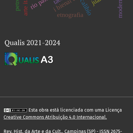
modernidade
arte italiana
rio palo
calibío
etnografia
Qualis 2021-2024
Esta obra está licenciada com uma Licença
Creative Commons Atribuição 4.0 Internacional
.
Rev. Hist. da Arte e da Cult., Campinas (SP) - ISSN 2675-