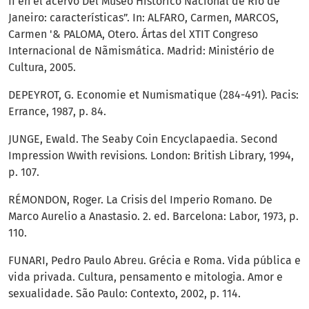
II en el acervo Del Museo Histórico Nacional de Río de
Janeiro: características”. In: ALFARO, Carmen, MARCOS,
Carmen '& PALOMA, Otero. Ártas del XTIT Congreso
Internacional de Nãmismática. Madrid: Ministério de
Cultura, 2005.
DEPEYROT, G. Economie et Numismatique (284-491). Pacis:
Errance, 1987, p. 84.
JUNGE, Ewald. The Seaby Coin Encyclapaedia. Second
Impression Wwith revisions. London: British Library, 1994,
p. 107.
RÉMONDON, Roger. La Crisis del Imperio Romano. De
Marco Aurelio a Anastasio. 2. ed. Barcelona: Labor, 1973, p.
110.
FUNARI, Pedro Paulo Abreu. Grécia e Roma. Vida pública e
vida privada. Cultura, pensamento e mitologia. Amor e
sexualidade. São Paulo: Contexto, 2002, p. 114.