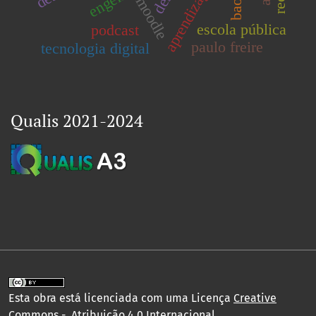
moodle
escola pública
podcast
paulo freire
tecnologia digital
Qualis 2021-2024
Esta obra está licenciada com uma Licença
Creative
Commons - Atribuição 4.0 Internacional