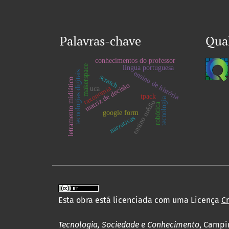
Palavras-chave
Qua
conhecimentos do professor
makerspace
língua portuguesa
ensino de história
tecnologias digitais
scratch
letramento midiático
matriz de decisão
taxonomia
uca
tpack
tecnologia
ensino médio
robótica
google form
narrativas
Esta obra está licenciada com uma Licença
C
Tecnologia, Sociedade e Conhecimento
, Campi