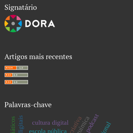
Signatário
Artigos mais recentes
Palavras-chave
podcast
química
cultura digital
escola pública