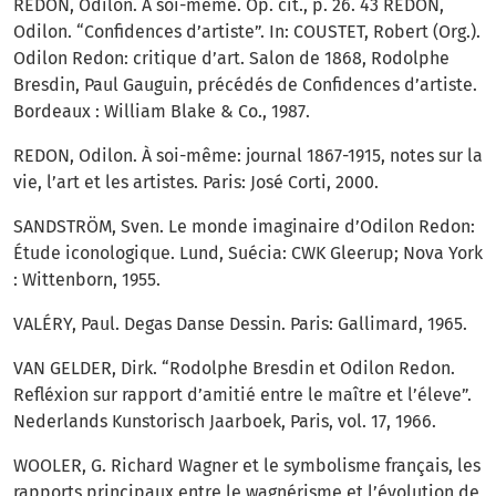
REDON, Odilon. À soi-même. Op. cit., p. 26. 43 REDON,
Odilon. “Confidences d’artiste”. In: COUSTET, Robert (Org.).
Odilon Redon: critique d’art. Salon de 1868, Rodolphe
Bresdin, Paul Gauguin, précédés de Confidences d’artiste.
Bordeaux : William Blake & Co., 1987.
REDON, Odilon. À soi-même: journal 1867-1915, notes sur la
vie, l’art et les artistes. Paris: José Corti, 2000.
SANDSTRÖM, Sven. Le monde imaginaire d’Odilon Redon:
Étude iconologique. Lund, Suécia: CWK Gleerup; Nova York
: Wittenborn, 1955.
VALÉRY, Paul. Degas Danse Dessin. Paris: Gallimard, 1965.
VAN GELDER, Dirk. “Rodolphe Bresdin et Odilon Redon.
Refléxion sur rapport d’amitié entre le maître et l’éleve”.
Nederlands Kunstorisch Jaarboek, Paris, vol. 17, 1966.
WOOLER, G. Richard Wagner et le symbolisme français, les
rapports principaux entre le wagnérisme et l’évolution de