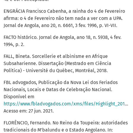
ENGRÁCIA Francisco Cabenha, a rainha do 4 de Fevereiro
afirma: o 4 de Fevereiro não tem nada a ver com a UPA.
Jornal de Angola, ano 20, n. 6661, 3 fev. 1996, p. VI-VII.
FACTO histórico. Jornal de Angola, ano 18, n. 5938, 4 fev.
1994, p. 2.
FALL, Bineta. Sorcellerie et albinisme en Afrique
Subsaharienne. Dissertação (Mestrado em Ciência
Política) - Université du Québec, Montréal, 2018.
FBL advogados, Publicação da Nova Lei dos Feriados
Nacionais, Locais e Datas de Celebração Nacional.
Disponível em
https://www.fbladvogados.com/xms/files/Highlight_2018_PT_Lei_dos_feriados_nacionais__clientes_So_de_leitura.pdf
Acesso em: 27 jun. 2021.
FLORÊNCIO, Fernando. No Reino da Toupeira: autoridades
tradicionais do M’balundu e o Estado Angolano. In: