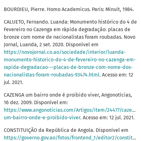
BOURDIEU, Pierre. Homo Academicus. Paris: Minuit, 1984.
CALUETO, Fernando. Luanda: Monumento histórico do 4 de
Fevereiro no Cazenga em rápida degradação: placas de
bronze com nome de nacionalistas foram roubadas. Novo
Jornal, Luanda, 2 set. 2020. Disponível em
https://novojornal.co.ao/sociedade/interior/luanda-
monumento-historico-do-4-de-fevereiro-no-cazenga-em-
rapida-degradacao---placas-de-bronze-com-nome-dos-
nacionalistas-foram-roubadas-93474.html
. Acesso em: 12
jul. 2021.
CAZENGA um bairro onde é proibido viver, Angonotícias,
16 dez. 2009. Disponível em:
https://www.angonoticias.com/Artigos/item/24477/cazenga
um-bairro-onde-e-proibido-viver
. Acesso em: 12 jul. 2021.
CONSTITUIÇÃO da República de Angola. Disponível em
https://governo.gov.ao/fotos/frontend_1/editor2/constituicao_da_republica_de_angola.pdf