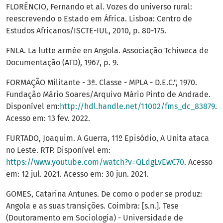
FLORÊNCIO, Fernando et al. Vozes do universo rural:
reescrevendo o Estado em África. Lisboa: Centro de
Estudos Africanos/ISCTE-IUL, 2010, p. 80-175.
FNLA. La lutte armée en Angola. Associação Tchiweca de
Documentação (ATD), 1967, p. 9.
FORMAÇÃO Militante - 3ª. Classe - MPLA - D.E.C.", 1970.
Fundação Mário Soares/Arquivo Mário Pinto de Andrade.
Disponível em:
http://hdl.handle.net/11002/fms_dc_83879
.
Acesso em: 13 fev. 2022.
FURTADO, Joaquim. A Guerra, 11º Episódio, A Unita ataca
no Leste. RTP. Disponível em:
https://www.youtube.com/watch?v=QLdgLvEwC70
. Acesso
em: 12 jul. 2021. Acesso em: 30 jun. 2021.
GOMES, Catarina Antunes. De como o poder se produz:
Angola e as suas transições. Coimbra: [s.n.]. Tese
(Doutoramento em Sociologia) - Universidade de