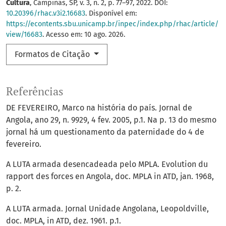
Cultura
, Campinas, SP, v. 3, n. 2, p. 77–97, 2022. DOI:
10.20396/rhac.v3i2.16683
. Disponível em:
https://econtents.sbu.unicamp.br/inpec/index.php/rhac/article/
view/16683
. Acesso em: 10 ago. 2026.
Formatos de Citação
Referências
DE FEVEREIRO, Marco na história do país. Jornal de
Angola, ano 29, n. 9929, 4 fev. 2005, p.1. Na p. 13 do mesmo
jornal há um questionamento da paternidade do 4 de
fevereiro.
A LUTA armada desencadeada pelo MPLA. Evolution du
rapport des forces en Angola, doc. MPLA in ATD, jan. 1968,
p. 2.
A LUTA armada. Jornal Unidade Angolana, Leopoldville,
doc. MPLA, in ATD, dez. 1961. p.1.