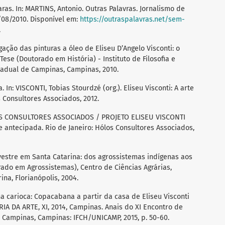
ras. In: MARTINS, Antonio. Outras Palavras. Jornalismo de
/08/2010. Disponível em:
https://outraspalavras.net/sem-
.
ação das pinturas a óleo de Eliseu D’Angelo Visconti: o
Tese (Doutorado em História) - Instituto de Filosofia e
adual de Campinas, Campinas, 2010.
. In: VISCONTI, Tobias Stourdzé (org.). Eliseu Visconti: A arte
 Consultores Associados, 2012.
ÓLOS CONSULTORES ASSOCIADOS / PROJETO ELISEU VISCONTI
de antecipada. Rio de Janeiro: Hólos Consultores Associados,
lvestre em Santa Catarina: dos agrossistemas indígenas aos
rado em Agrossistemas), Centro de Ciências Agrárias,
na, Florianópolis, 2004.
a carioca: Copacabana a partir da casa de Eliseu Visconti
IA DA ARTE, XI, 2014, Campinas. Anais do XI Encontro de
 Campinas, Campinas: IFCH/UNICAMP, 2015, p. 50-60.