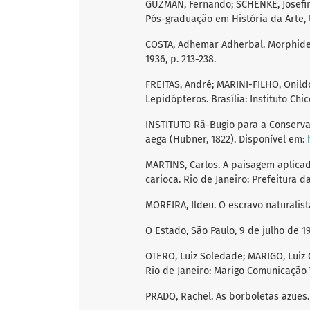
GUZMÁN, Fernando; SCHENKE, Josefina 
Pós-graduação em História da Arte, 
COSTA, Adhemar Adherbal. Morphideos 
1936, p. 213-238.
FREITAS, André; MARINI-FILHO, Onild
Lepidópteros. Brasília: Instituto Ch
INSTITUTO Rã-Bugio para a Conserva
aega (Hubner, 1822). Disponível em:
MARTINS, Carlos. A paisagem aplicad
carioca. Rio de Janeiro: Prefeitura 
MOREIRA, Ildeu. O escravo naturalista.
O Estado, São Paulo, 9 de julho de 19
OTERO, Luiz Soledade; MARIGO, Luiz C
Rio de Janeiro: Marigo Comunicação V
PRADO, Rachel. As borboletas azues. O 