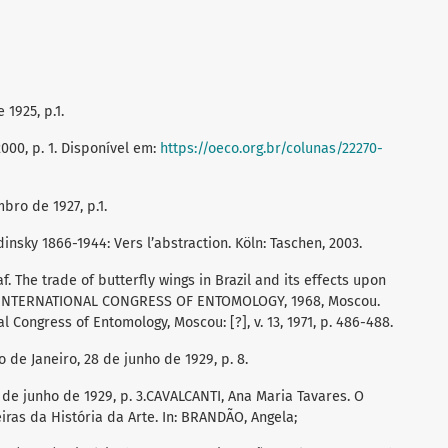
 1925, p.1.
2000, p. 1. Disponível em:
https://oeco.org.br/colunas/22270-
bro de 1927, p.1.
insky 1866-1944: Vers l’abstraction. Köln: Taschen, 2003.
. The trade of butterfly wings in Brazil and its effects upon
IIth INTERNATIONAL CONGRESS OF ENTOMOLOGY, 1968, Moscou.
l Congress of Entomology, Moscou: [?], v. 13, 1971, p. 486-488.
 de Janeiro, 28 de junho de 1929, p. 8.
 de junho de 1929, p. 3.CAVALCANTI, Ana Maria Tavares. O
iras da História da Arte. In: BRANDÃO, Angela;