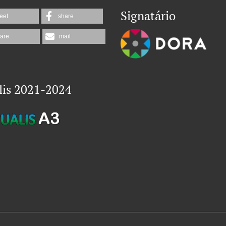
Signatário
eet
share
are
mail
lis 2021-2024