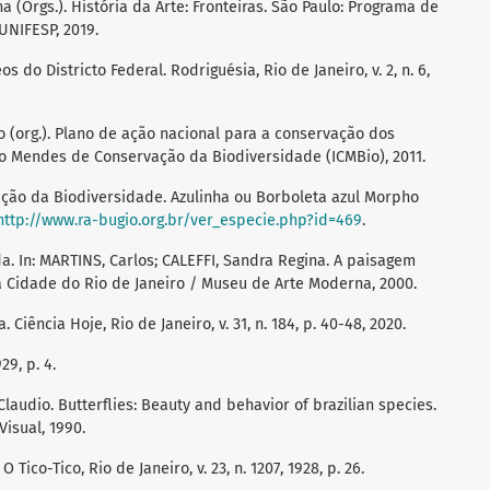
(Orgs.). História da Arte: Fronteiras. São Paulo: Programa de
UNIFESP, 2019.
do Districto Federal. Rodriguésia, Rio de Janeiro, v. 2, n. 6,
o (org.). Plano de ação nacional para a conservação dos
ico Mendes de Conservação da Biodiversidade (ICMBio), 2011.
ção da Biodiversidade. Azulinha ou Borboleta azul Morpho
http://www.ra-bugio.org.br/ver_especie.php?id=469
.
a. In: MARTINS, Carlos; CALEFFI, Sandra Regina. A paisagem
da Cidade do Rio de Janeiro / Museu de Arte Moderna, 2000.
 Ciência Hoje, Rio de Janeiro, v. 31, n. 184, p. 40-48, 2020.
29, p. 4.
laudio. Butterflies: Beauty and behavior of brazilian species.
isual, 1990.
Tico-Tico, Rio de Janeiro, v. 23, n. 1207, 1928, p. 26.