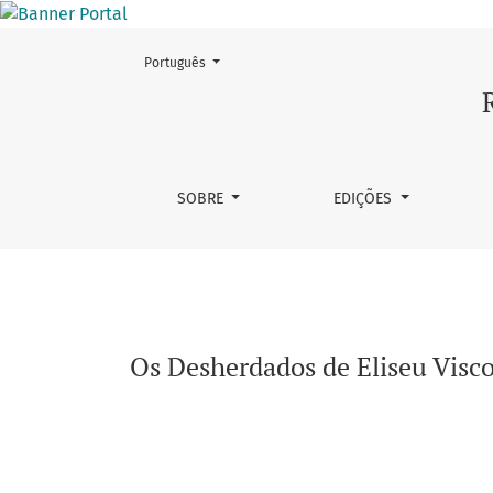
Mudar o idioma. O atual é:
Português
Os Desherdados de Eliseu Visconti: uma conte
SOBRE
EDIÇÕES
Os Desherdados de Eliseu Visco