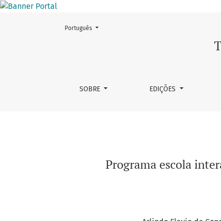
Mudar o idioma. O atual é:
Português
Programa escola interativa: a iniciativa de 
T
SOBRE
EDIÇÕES
Programa escola inter