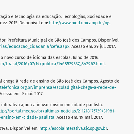
ização e tecnologia na educação. Tecnologias, Sociedade e
 dez. 2015. Disponível em:
http://www.nied.unicamp.br/ojs
.
or. Prefeitura Municipal de São José dos Campos. Disponível
tarias/educacao_cidadania/cefe.aspx
. Acesso em: 29 jul. 2017.
o novo curso de idioma das escolas. Julho de 2016.
com/brasil/2016/07/14/politica/1468529337_842962.html
.
l chega à rede de ensino de São José dos Campos. Agosto de
telefonica.org.br/imprensa/escoladigital-chega-a-rede-de-
 Acesso em: 9 mai. 2017.
nterativo ajuda a inovar ensino em cidade paulista.
ttp://portal.mec.gov.br/ultimas-noticias/211218175739/31981-
-ensino-em-cidade-paulista
. Acesso em: 19 mai. 2017.
014a. Disponível em:
http://escolainterativa.sjc.sp.gov.br
.