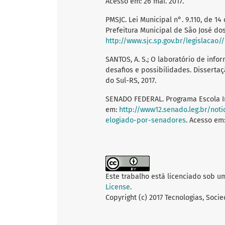
Acesso em: 26 mai. 2017.
PMSJC. Lei Municipal n°. 9.110, de 14 
Prefeitura Municipal de São José do
http://www.sjc.sp.gov.br/legislacao/
SANTOS, A. S.; O laboratório de info
desafios e possibilidades. Dissertaç
do Sul-RS, 2017.
SENADO FEDERAL. Programa Escola Int
em:
http://www12.senado.leg.br/not
elogiado-por-senadores
. Acesso em:
Este trabalho está licenciado sob u
License
.
Copyright (c) 2017 Tecnologias, Soc