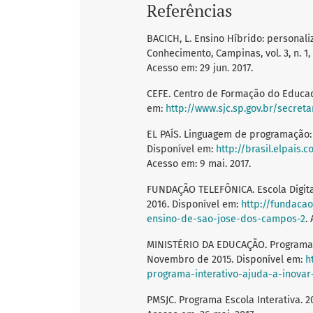
Referências
BACICH, L. Ensino Híbrido: personal
Conhecimento, Campinas, vol. 3, n. 1,
Acesso em: 29 jun. 2017.
CEFE. Centro de Formação do Educad
em:
http://www.sjc.sp.gov.br/secre
EL PAÍS. Linguagem de programação: 
Disponível em:
http://brasil.elpais.
Acesso em: 9 mai. 2017.
FUNDAÇÃO TELEFÔNICA. Escola Digita
2016. Disponível em:
http://fundacao
ensino-de-sao-jose-dos-campos-2
.
MINISTÉRIO DA EDUCAÇÃO. Programa i
Novembro de 2015. Disponível em:
h
programa-interativo-ajuda-a-inovar
PMSJC. Programa Escola Interativa. 2