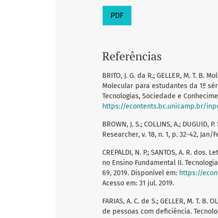
PDF
Referências
BRITO, J. G. da R.; GELLER, M. T. B. 
Molecular para estudantes da 1º sé
Tecnologias, Sociedade e Conhecimento
https://econtents.bc.unicamp.br/inp
BROWN, J. S.; COLLINS, A.; DUGUID, P.
Researcher, v. 18, n. 1, p. 32-42, Jan/
CREPALDI, N. P.; SANTOS, A. R. dos. L
no Ensino Fundamental II. Tecnologias
69, 2019. Disponível em:
https://eco
Acesso em: 31 jul. 2019.
FARIAS, A. C. de S.; GELLER, M. T. B
de pessoas com deficiência. Tecnolog