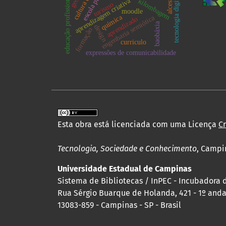
cultura digital
escola pública
educação profissional
tecnologia digital
alceste
aprendizagem criativa
kilombagem
turismo
moodle
química
engenharia semiótica
aprendizado
baobáxia
design
formação
curriculo
expressões de comunicabilidade
Esta obra está licenciada com uma Licença
C
Tecnologia, Sociedade e Conhecimento
, Campi
Universidade Estadual de Campinas
Sistema de Bibliotecas / InPEC - Incubadora 
Rua Sérgio Buarque de Holanda, 421 - 1º andar
13083-859 - Campinas - SP - Brasil