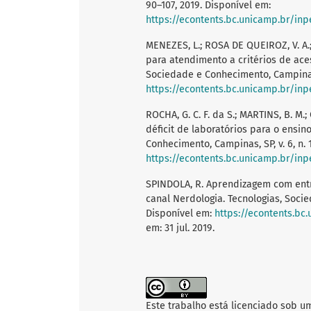
90–107, 2019. Disponível em:
https://econtents.bc.unicamp.br/inp
MENEZES, L.; ROSA DE QUEIROZ, V. 
para atendimento a critérios de ace
Sociedade e Conhecimento, Campinas, S
https://econtents.bc.unicamp.br/inp
ROCHA, G. C. F. da S.; MARTINS, B. M.
déficit de laboratórios para o ensi
Conhecimento, Campinas, SP, v. 6, n. 1
https://econtents.bc.unicamp.br/inp
SPINDOLA, R. Aprendizagem com entr
canal Nerdologia. Tecnologias, Socied
Disponível em:
https://econtents.bc
em: 31 jul. 2019.
Este trabalho está licenciado sob u