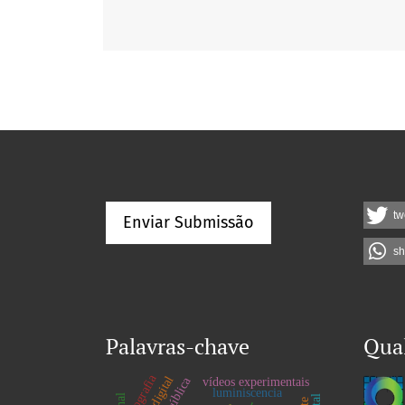
tw
Enviar Submissão
sh
Palavras-chave
Qua
geografia
vídeos experimentais
luminiscencia