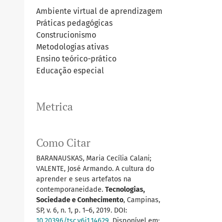
Ambiente virtual de aprendizagem
Práticas pedagógicas
Construcionismo
Metodologias ativas
Ensino teórico-prático
Educação especial
Metrica
Como Citar
BARANAUSKAS, Maria Cecília Calani;
VALENTE, José Armando. A cultura do
aprender e seus artefatos na
contemporaneidade.
Tecnologias,
Sociedade e Conhecimento
, Campinas,
SP, v. 6, n. 1, p. 1–6, 2019. DOI:
10.20396/tsc.v6i1.14629
. Disponível em: