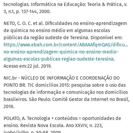
tecnologias. Informática na Educação: Teoria & Prática, v.
3, n.1, p. 137-144, 2000.
NETO, C. O. C. et al. Dificuldades no ensino-aprendizagem
de química no ensino médio em algumas escolas
públicas da região sudeste de Teresina. Disponível em:
https://www.ebah.com.br/content/ABAAAfqmQAG/dificulda
no-ensino-aprendizagem-quimica-no-ensino-medio-
algumas-escolas-publicas-regiao-sudeste-teresina
.
Acesso em:22 jul. 2019.
NIC.br - NÚCLEO DE INFORMAÇÃO E COORDENAÇÃO DO
PONTO BR. TIC domicílios 2015: pesquisa sobre o uso das
tecnologias de informação e comunicação nos domicílios
brasileiros. São Paulo: Comitê Gestor da Internet no Brasil,
2016.
POLATO, A. Tecnologia + conteúdos = oportunidades de
ensino. Revista Nova Escola. Ano XXVIV, n. 223,
junho/julho, p. 50-58, 2009.