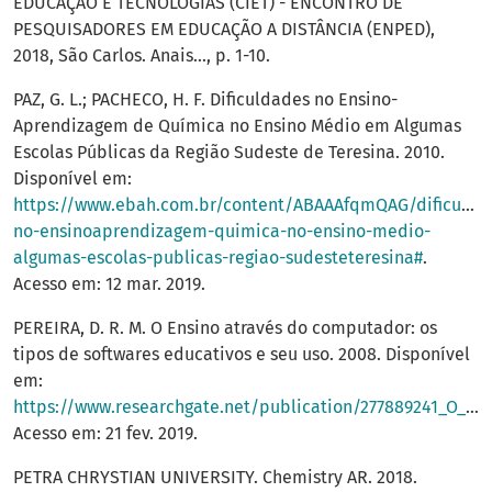
EDUCAÇÃO E TECNOLOGIAS (CIET) - ENCONTRO DE
PESQUISADORES EM EDUCAÇÃO A DISTÂNCIA (ENPED),
2018, São Carlos. Anais..., p. 1-10.
PAZ, G. L.; PACHECO, H. F. Dificuldades no Ensino-
Aprendizagem de Química no Ensino Médio em Algumas
Escolas Públicas da Região Sudeste de Teresina. 2010.
Disponível em:
https://www.ebah.com.br/content/ABAAAfqmQAG/dificulda
no-ensinoaprendizagem-quimica-no-ensino-medio-
algumas-escolas-publicas-regiao-sudesteteresina#
.
Acesso em: 12 mar. 2019.
PEREIRA, D. R. M. O Ensino através do computador: os
tipos de softwares educativos e seu uso. 2008. Disponível
em:
https://www.researchgate.net/publication/277889241_O_ensino_atraves_do_computador_os_tipos_de_softwares_educativos_e_seu_uso
Acesso em: 21 fev. 2019.
PETRA CHRYSTIAN UNIVERSITY. Chemistry AR. 2018.