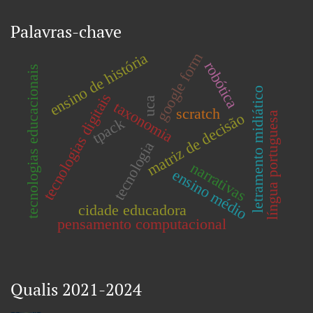
Palavras-chave
ensino de história
google form
robótica
tecnologias educacionais
letramento midiático
tecnologias digitais
uca
taxonomia
scratch
língua portuguesa
matriz de decisão
tpack
tecnologia
narrativas
ensino médio
cidade educadora
pensamento computacional
Qualis 2021-2024