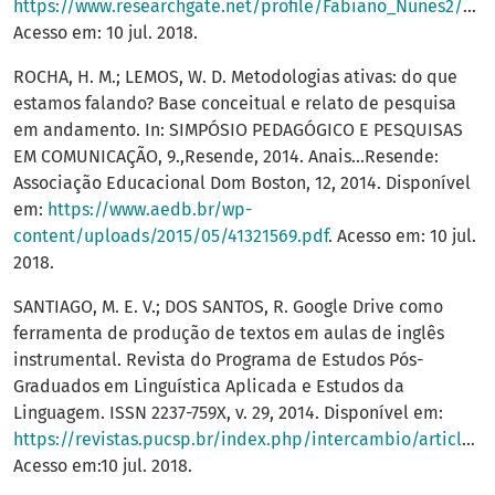
https://www.researchgate.net/profile/Fabiano_Nunes2/publication/311616431_Aplicacao_do_Peer_Instruction_no_ensino_tecnologico_superior_com_o_auxilio_do_Google_Forms_um_estudo_de_caso/links/58513b4e08ae95fd8e1554c4.pdf
Acesso em: 10 jul. 2018.
ROCHA, H. M.; LEMOS, W. D. Metodologias ativas: do que
estamos falando? Base conceitual e relato de pesquisa
em andamento. In: SIMPÓSIO PEDAGÓGICO E PESQUISAS
EM COMUNICAÇÃO, 9.,Resende, 2014. Anais...Resende:
Associação Educacional Dom Boston, 12, 2014. Disponível
em:
https://www.aedb.br/wp-
content/uploads/2015/05/41321569.pdf
. Acesso em: 10 jul.
2018.
SANTIAGO, M. E. V.; DOS SANTOS, R. Google Drive como
ferramenta de produção de textos em aulas de inglês
instrumental. Revista do Programa de Estudos Pós-
Graduados em Linguística Aplicada e Estudos da
Linguagem. ISSN 2237-759X, v. 29, 2014. Disponível em:
https://revistas.pucsp.br/index.php/intercambio/article/view/2096
Acesso em:10 jul. 2018.