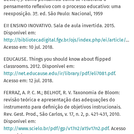
pensamento reflexivo com o processo educativo: uma
reexposição. 3º. ed. São Paulo: Nacional, 1959
EI! ENSINO INOVATIVO. Sala de aula invertida. 2015.
Disponível em:
http://bibliotecadigital.fgv.br/ojs/index.php/ei/article/download/57632/56174
Acesso em: 10 jul. 2018.
EDUCAUSE. Things you should know about flipped
classrooms. 2012. Disponível em:
http://net.educause.edu/ir/library/pdf/eli7081.pdf
.
Acesso em: 12 jul. 2018.
FERRAZ, A. P. C. M.; BELHOT, R. V. Taxonomia de Bloom:
revisão teórica e apresentação das adequações do
instrumento para definição de objetivos instrucionais.
Rev. Gest. Prod., São Carlos, v. 17, n. 2, p. 421-431, 2010.
Disponível em:
http://www.scielo.br/pdf/gp/v17n2/a15v17n2.pdf
. Acesso