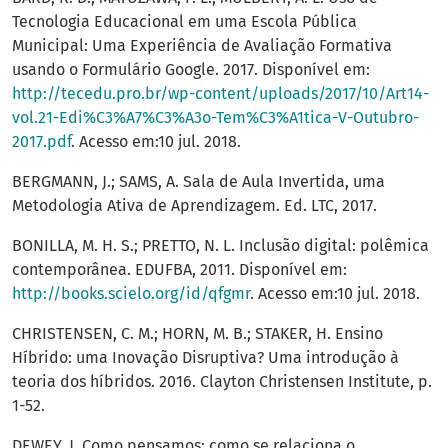
Tecnologia Educacional em uma Escola Pública
Municipal: Uma Experiência de Avaliação Formativa
usando o Formulário Google. 2017. Disponível em:
http://tecedu.pro.br/wp-content/uploads/2017/10/Art14-
vol.21-Edi%C3%A7%C3%A3o-Tem%C3%A1tica-V-Outubro-
2017.pdf
. Acesso em:10 jul. 2018.
BERGMANN, J.; SAMS, A. Sala de Aula Invertida, uma
Metodologia Ativa de Aprendizagem. Ed. LTC, 2017.
BONILLA, M. H. S.; PRETTO, N. L. Inclusão digital: polêmica
contemporânea. EDUFBA, 2011. Disponível em:
http://books.scielo.org/id/qfgmr
. Acesso em:10 jul. 2018.
CHRISTENSEN, C. M.; HORN, M. B.; STAKER, H. Ensino
Híbrido: uma Inovação Disruptiva? Uma introdução à
teoria dos híbridos. 2016. Clayton Christensen Institute, p.
1-52.
DEWEY, J. Como pensamos: como se relaciona o