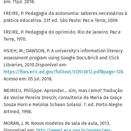
em: 11jul. 2018.
FREIRE, P. Pedagogia da autonomia: saberes necessários à
prática educativa. 33ª ed. São Paulo: Paz e Terra; 2006
FREIRE, P. Pedagogia do oprimido. Rio de Janeiro: Paz e
Terra, 1970.
HSIEH, M.; DAWSON, P. A university's information literacy
assessment program using Google Docs.Brick and Click
Libraries, 2010.Disponível em:
https://files.eric.ed.gov/fulltext/ED513812.pdf#page=128
.
Acesso em: 05 jul. 2018.
MEIRIEU, Philippe. Aprender... sim, mas como? Tradução
de Vanise Pereira Dresch; consultoria de Maria da Graça
Souza Horn e Heloísa Schaan Solassi. 7. ed. Porto Alegre:
Artmed, 1998.
MORAN, J. M. Novos modelos de sala de aula, 2013.
Disponível em:
http://www2.eca.usp.br/moran/wp-