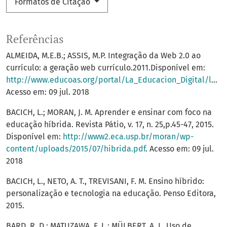
Formatos de Citação
Referências
ALMEIDA, M.E.B.; ASSIS, M.P. Integração da Web 2.0 ao
currículo: a geração web currículo.2011.Disponível em:
http://www.educoas.org/portal/La_Educacion_Digital/laeducacion_145/articles/ART_bianconcini_ES.pdf
Acesso em: 09 jul. 2018
BACICH, L.; MORAN, J. M. Aprender e ensinar com foco na
educação híbrida. Revista Pátio, v. 17, n. 25,p.45-47, 2015.
Disponível em:
http://www2.eca.usp.br/moran/wp-
content/uploads/2015/07/hibrida.pdf
. Acesso em: 09 jul.
2018
BACICH, L., NETO, A. T., TREVISANI, F. M. Ensino híbrido:
personalização e tecnologia na educação. Penso Editora,
2015.
BARD, R. D.; MATUZAWA, F. L.; MÜLBERT, A. L. Uso de