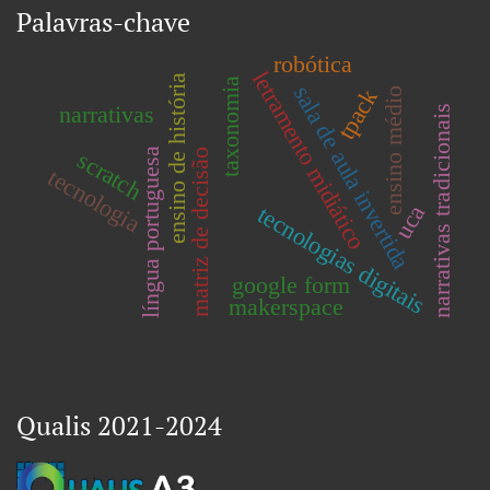
Palavras-chave
robótica
letramento midiático
ensino de história
taxonomia
sala de aula invertida
tpack
ensino médio
narrativas
narrativas tradicionais
língua portuguesa
matriz de decisão
scratch
tecnologia
uca
tecnologias digitais
google form
makerspace
Qualis 2021-2024