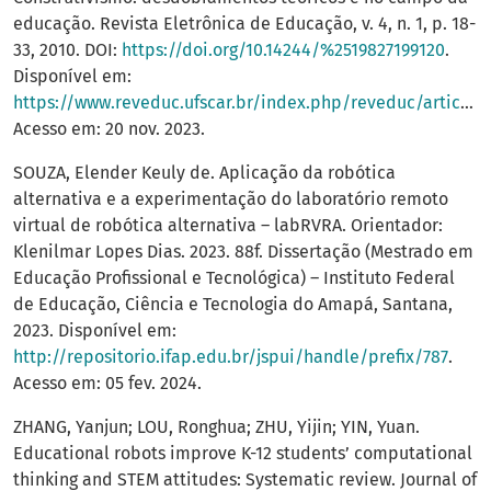
educação. Revista Eletrônica de Educação, v. 4, n. 1, p. 18-
33, 2010. DOI:
https://doi.org/10.14244/%2519827199120
.
Disponível em:
https://www.reveduc.ufscar.br/index.php/reveduc/article/view/120
Acesso em: 20 nov. 2023.
SOUZA, Elender Keuly de. Aplicação da robótica
alternativa e a experimentação do laboratório remoto
virtual de robótica alternativa – labRVRA. Orientador:
Klenilmar Lopes Dias. 2023. 88f. Dissertação (Mestrado em
Educação Profissional e Tecnológica) – Instituto Federal
de Educação, Ciência e Tecnologia do Amapá, Santana,
2023. Disponível em:
http://repositorio.ifap.edu.br/jspui/handle/prefix/787
.
Acesso em: 05 fev. 2024.
ZHANG, Yanjun; LOU, Ronghua; ZHU, Yijin; YIN, Yuan.
Educational robots improve K-12 students’ computational
thinking and STEM attitudes: Systematic review. Journal of