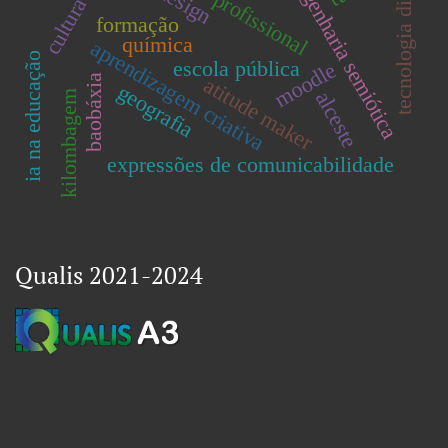
educação profissional
tecnologia digital
engenharia semiótica
design
formação
química
aprendizagem criativa
ia na educação
escola pública
moodle
baobáxia
atitude maker
geografia
alceste
kilombagem
expressões de comunicabilidade
Qualis 2021-2024