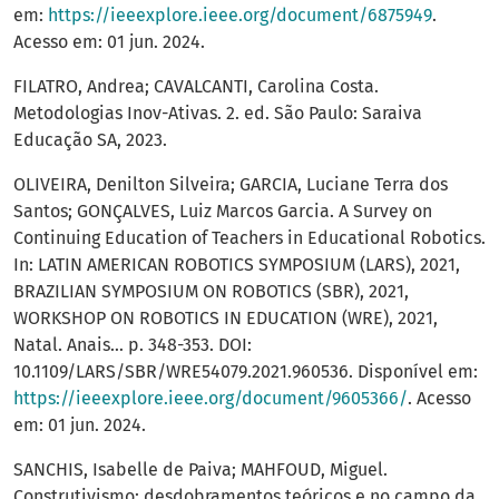
em:
https://ieeexplore.ieee.org/document/6875949
.
Acesso em: 01 jun. 2024.
FILATRO, Andrea; CAVALCANTI, Carolina Costa.
Metodologias Inov-Ativas. 2. ed. São Paulo: Saraiva
Educação SA, 2023.
OLIVEIRA, Denilton Silveira; GARCIA, Luciane Terra dos
Santos; GONÇALVES, Luiz Marcos Garcia. A Survey on
Continuing Education of Teachers in Educational Robotics.
In: LATIN AMERICAN ROBOTICS SYMPOSIUM (LARS), 2021,
BRAZILIAN SYMPOSIUM ON ROBOTICS (SBR), 2021,
WORKSHOP ON ROBOTICS IN EDUCATION (WRE), 2021,
Natal. Anais… p. 348-353. DOI:
10.1109/LARS/SBR/WRE54079.2021.960536. Disponível em:
https://ieeexplore.ieee.org/document/9605366/
. Acesso
em: 01 jun. 2024.
SANCHIS, Isabelle de Paiva; MAHFOUD, Miguel.
Construtivismo: desdobramentos teóricos e no campo da