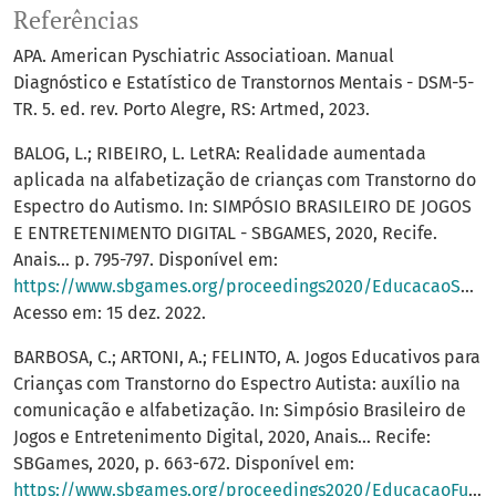
Referências
APA. American Pyschiatric Associatioan. Manual
Diagnóstico e Estatístico de Transtornos Mentais - DSM-5-
TR. 5. ed. rev. Porto Alegre, RS: Artmed, 2023.
BALOG, L.; RIBEIRO, L. LetRA: Realidade aumentada
aplicada na alfabetização de crianças com Transtorno do
Espectro do Autismo. In: SIMPÓSIO BRASILEIRO DE JOGOS
E ENTRETENIMENTO DIGITAL - SBGAMES, 2020, Recife.
Anais... p. 795-797. Disponível em:
https://www.sbgames.org/proceedings2020/EducacaoShort/209755.pdf
Acesso em: 15 dez. 2022.
BARBOSA, C.; ARTONI, A.; FELINTO, A. Jogos Educativos para
Crianças com Transtorno do Espectro Autista: auxílio na
comunicação e alfabetização. In: Simpósio Brasileiro de
Jogos e Entretenimento Digital, 2020, Anais... Recife:
SBGames, 2020, p. 663-672. Disponível em:
https://www.sbgames.org/proceedings2020/EducacaoFull/208759.pdf