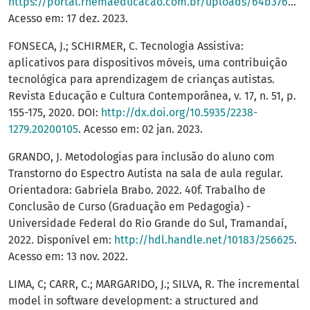
https://portal.rhemaeducacao.com.br/uploads/64b376b77d2f7ee4d710d3b7907dbcd1.pdf
Acesso em: 17 dez. 2023.
FONSECA, J.; SCHIRMER, C. Tecnologia Assistiva:
aplicativos para dispositivos móveis, uma contribuição
tecnológica para aprendizagem de crianças autistas.
Revista Educação e Cultura Contemporânea, v. 17, n. 51, p.
155-175, 2020. DOI:
http://dx.doi.org/10.5935/2238-
1279.20200105
. Acesso em: 02 jan. 2023.
GRANDO, J. Metodologias para inclusão do aluno com
Transtorno do Espectro Autista na sala de aula regular.
Orientadora: Gabriela Brabo. 2022. 40f. Trabalho de
Conclusão de Curso (Graduação em Pedagogia) -
Universidade Federal do Rio Grande do Sul, Tramandaí,
2022. Disponível em:
http://hdl.handle.net/10183/256625
.
Acesso em: 13 nov. 2022.
LIMA, C; CARR, C.; MARGARIDO, J.; SILVA, R. The incremental
model in software development: a structured and