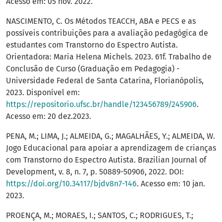
Acesso em: 05 nov. 2022.
NASCIMENTO, C. Os Métodos TEACCH, ABA e PECS e as
possíveis contribuições para a avaliação pedagógica de
estudantes com Transtorno do Espectro Autista.
Orientadora: Maria Helena Michels. 2023. 61f. Trabalho de
Conclusão de Curso (Graduação em Pedagogia) -
Universidade Federal de Santa Catarina, Florianópolis,
2023. Disponível em:
https://repositorio.ufsc.br/handle/123456789/245906
.
Acesso em: 20 dez.2023.
PENA, M.; LIMA, J.; ALMEIDA, G.; MAGALHÃES, Y.; ALMEIDA, W.
Jogo Educacional para apoiar a aprendizagem de crianças
com Transtorno do Espectro Autista. Brazilian Journal of
Development, v. 8, n. 7, p. 50889-50906, 2022. DOI:
https://doi.org/10.34117/bjdv8n7-146
. Acesso em: 10 jan.
2023.
PROENÇA, M.; MORAES, I.; SANTOS, C.; RODRIGUES, T.;