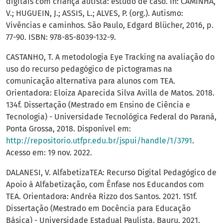
digitais com criança autista: estudo de caso. In: CAMINHA,
V.; HUGUEIN, J.; ASSIS, L.; ALVES, P. (org.). Autismo:
Vivências e caminhos. São Paulo, Edgard Blücher, 2016, p.
77-90. ISBN: 978-85-8039-132-9.
CASTANHO, T. A metodologia Eye Tracking na avaliação do
uso do recurso pedagógico de pictogramas na
comunicação alternativa para alunos com TEA.
Orientadora: Eloiza Aparecida Silva Avilla de Matos. 2018.
134f. Dissertação (Mestrado em Ensino de Ciência e
Tecnologia) - Universidade Tecnológica Federal do Paraná,
Ponta Grossa, 2018. Disponível em:
http://repositorio.utfpr.edu.br/jspui/handle/1/3791
.
Acesso em: 19 nov. 2022.
DALANESI, V. AlfabetizaTEA: Recurso Digital Pedagógico de
Apoio à Alfabetização, com Ênfase nos Educandos com
TEA. Orientadora: Andréa Rizzo dos Santos. 2021. 151f.
Dissertação (Mestrado em Docência para Educação
Básica) - Universidade Estadual Paulista, Bauru, 2021.