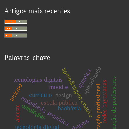
Artigos mais recentes
Palavras-chave
aprendizado
aprendizagem criativa
química
tecnologias digitais
formação de professores
redes bayesianas
turismo
moodle
educação profissional
curriculo
design
engenharia semiótica
escola pública
ontologias
alceste
baobáxia
kilombagem
tecnologia digital