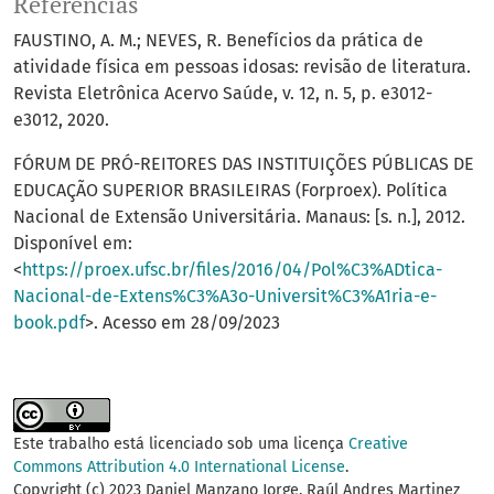
Referências
FAUSTINO, A. M.; NEVES, R. Benefícios da prática de
atividade física em pessoas idosas: revisão de literatura.
Revista Eletrônica Acervo Saúde, v. 12, n. 5, p. e3012-
e3012, 2020.
FÓRUM DE PRÓ-REITORES DAS INSTITUIÇÕES PÚBLICAS DE
EDUCAÇÃO SUPERIOR BRASILEIRAS (Forproex). Política
Nacional de Extensão Universitária. Manaus: [s. n.], 2012.
Disponível em:
<
https://proex.ufsc.br/files/2016/04/Pol%C3%ADtica-
Nacional-de-Extens%C3%A3o-Universit%C3%A1ria-e-
book.pdf
>. Acesso em 28/09/2023
Este trabalho está licenciado sob uma licença
Creative
Commons Attribution 4.0 International License
.
Copyright (c) 2023 Daniel Manzano Jorge, Raúl Andres Martinez